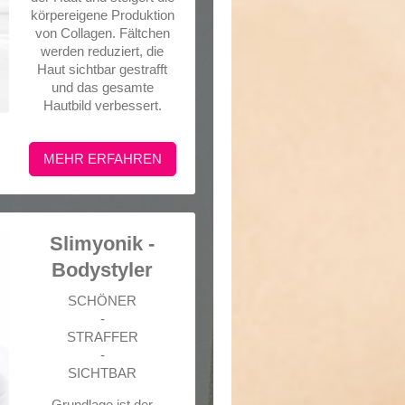
körpereigene Produktion
von Collagen. Fältchen
werden reduziert, die
Haut sichtbar gestrafft
und das gesamte
Hautbild verbessert.
MEHR ERFAHREN
Slimyonik -
Bodystyler
SCHÖNER
-
STRAFFER
-
SICHTBAR
Grundlage ist der