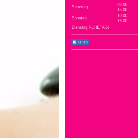
09:00
-
Samstag
15:00
10:00
-
Sonntag
16:00
Dienstag RUHETAG!
Teilen