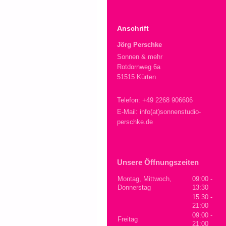
Anschrift
Jörg Perschke
Sonnen & mehr
Rotdornweg 6a
51515 Kürten
Telefon: +49 2268 906606
E-Mail: info(at)sonnenstudio-
perschke.de
Unsere Öffnungszeiten
Montag, Mittwoch,
09:00
-
Donnerstag
13:30
15:30
-
21:00
09:00
-
Freitag
21:00