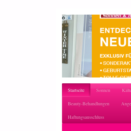
Startseite
Sonnen
Kält
Beauty-Behandlungen
Ange
Haftungsausschluss