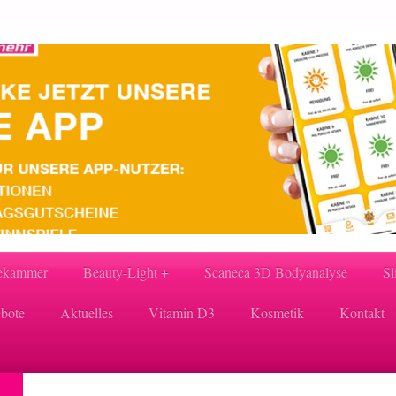
ekammer
Beauty-Light +
Scaneca 3D Bodyanalyse
Sl
bote
Aktuelles
Vitamin D3
Kosmetik
Kontakt