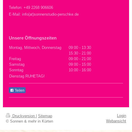
Telefon: +49 2268 906606
E-Mail: info(at)sonnenstudio-perschke.de
Unsere Öffnungszeiten
Montag, Mittwoch, Donnerstag
09:00
-
13:30
15:30
-
21:00
Freitag
09:00
-
21:00
Samstag
09:00
-
15:00
Sonntag
10:00
-
16:00
Dienstag RUHETAG!
Teilen
Login
Druckversion
|
Sitemap
Webansicht
© Sonnen & mehr in Kürten